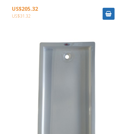
US$205.32
US$31.32