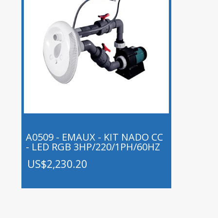
A0509 - EMAUX - KIT NADO CC
A
- LED RGB 3HP/220/1PH/60HZ
+
US$2,230.20
U