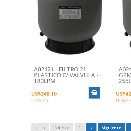
A02421 - FILTRO 21"
A024
PLASTICO C/ VALVULA -
GPM 
180LPM
255
US$348.10
US$42
US$53.10
US$64.
Inicio
Anterior
1
2
Siguiente