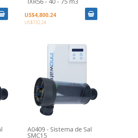
IXR56 - 40 - 75 m3
US$4,800.24
US$732.24
l
A0409 - Sistema de Sal
SMC15