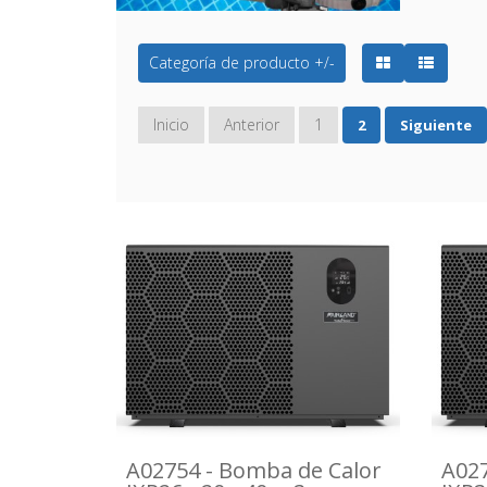
Categoría de producto +/-
Inicio
Anterior
1
2
Siguiente
A02754 - Bomba de Calor
A027