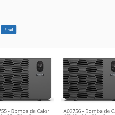
Final
55 - Bomba de Calor
A02756 - Bomba de C