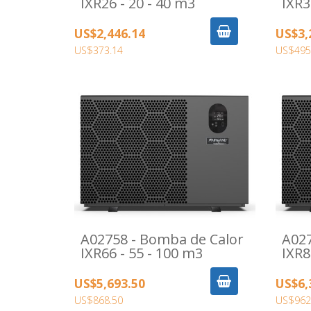
IXR26 - 20 - 40 m3
IXR3
US$2,446.14
US$3,
US$373.14
US$495
A02758 - Bomba de Calor
A027
IXR66 - 55 - 100 m3
IXR8
US$5,693.50
US$6,
US$868.50
US$962