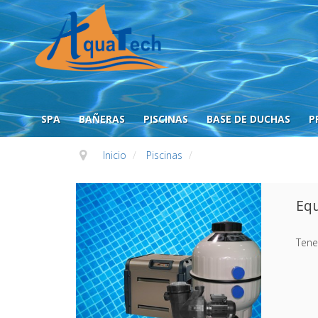
SPA
BAÑERAS
PISCINAS
BASE DE DUCHAS
P
Inicio
/
Piscinas
/
Eq
Tene