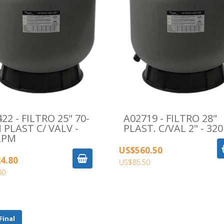
22 - FILTRO 25" 70-
A02719 - FILTRO 28"
PLAST C/ VALV -
PLAST. C/VAL 2" - 32
LPM
US$560.50
4.80
US$85.50
80
Final