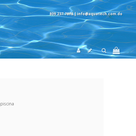
809.237.7878 |
info@aquatech.com.do
piscina