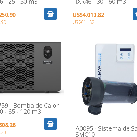
6 - 25 - 50 m3
IXR46 - 30 - 60 m3
250.90
US$4,010.82
.90
US$611.82
59 - Bomba de Calor
0 - 65 - 120 m3
308.28
A0095 - Sistema de Sa
.28
SMC10