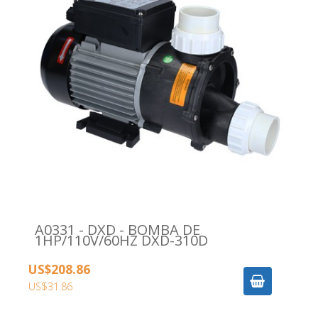
A0331 - DXD - BOMBA DE
1HP/110V/60HZ DXD-310D
US$208.86
US$31.86