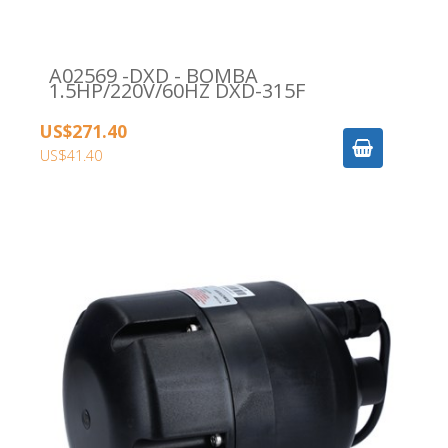
A02569 -DXD - BOMBA
1.5HP/220V/60HZ DXD-315F
US$271.40
US$41.40