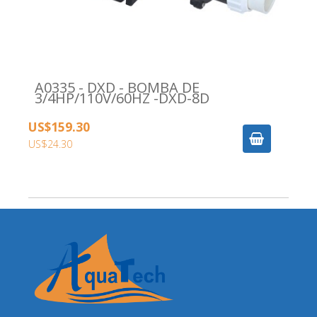
A0335 - DXD - BOMBA DE
3/4HP/110V/60HZ -DXD-8D
US$159.30
US$24.30