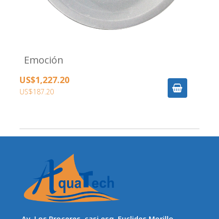
Emoción
US$1,227.20
US$187.20
Av. Los Proceres, casi esq. Euclides Morillo,