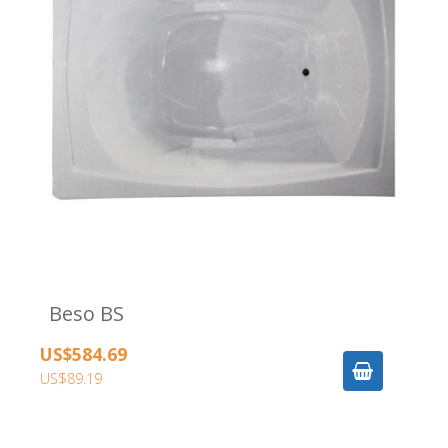
Beso BS
US$584.69
US$89.19