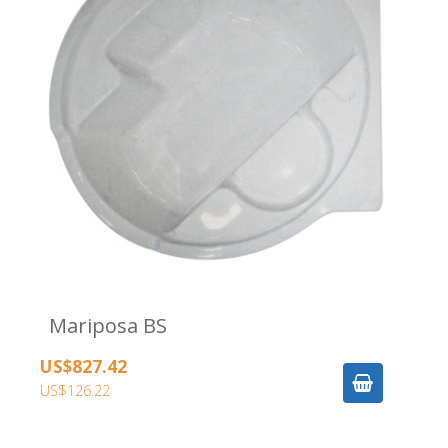
Mariposa BS
US$827.42
US$126.22