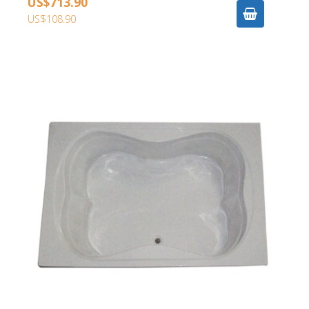
US$713.90
US$108.90