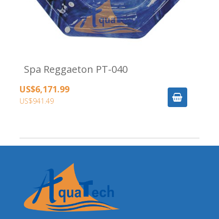
Spa Reggaeton PT-040
US$6,171.99
US$941.49