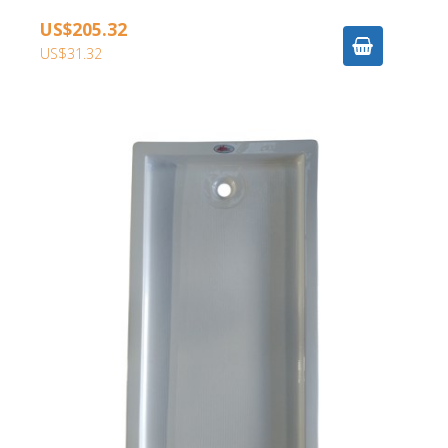
US$205.32
US$31.32