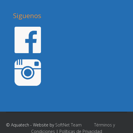
Siguenos
© Aquatech - Website by
SoftNet Team
Términos y
Condiciones
|
Políticas de Privacidad