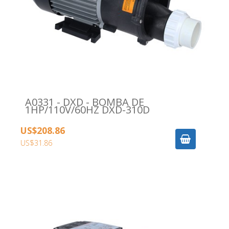
A0331 - DXD - BOMBA DE
1HP/110V/60HZ DXD-310D
US$208.86
US$31.86