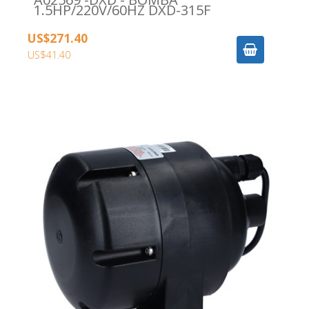
1.5HP/220V/60HZ DXD-315F
US$271.40
US$41.40