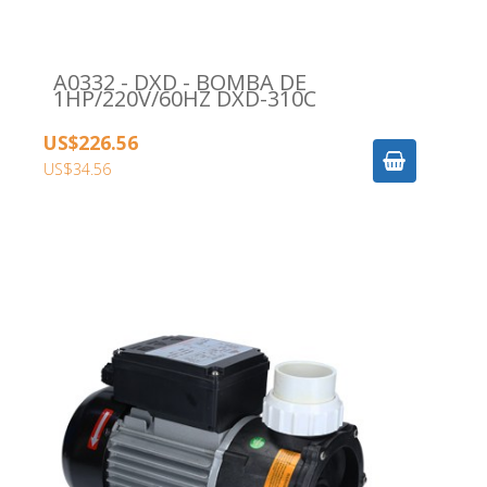
A0332 - DXD - BOMBA DE
1HP/220V/60HZ DXD-310C
US$226.56
US$34.56