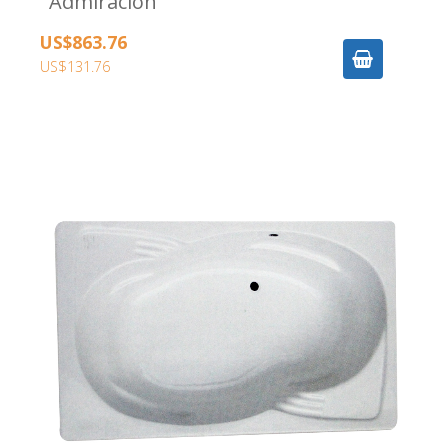
Admiración
US$863.76
US$131.76