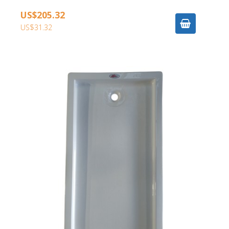
US$205.32
US$31.32