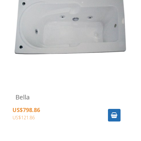
Bella
US$798.86
US$121.86