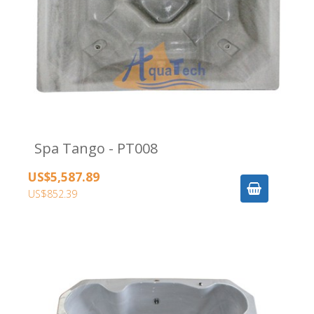
Spa Tango - PT008
US$5,587.89
US$852.39