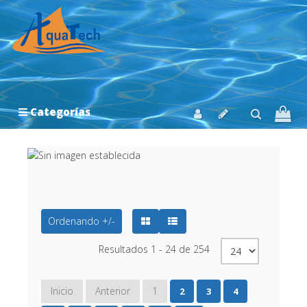
Categorías
Ordenando +/-
Resultados 1 - 24 de 254
Inicio
Anterior
1
2
3
4