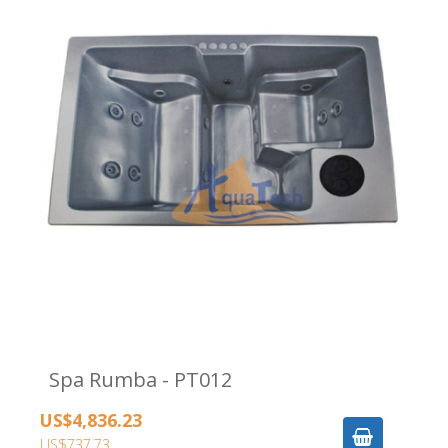
Spa Rumba - PT012
US$4,836.23
US$737.73