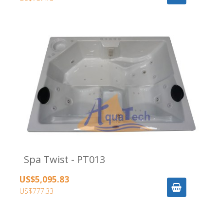
Spa Twist - PT013
US$5,095.83
US$777.33