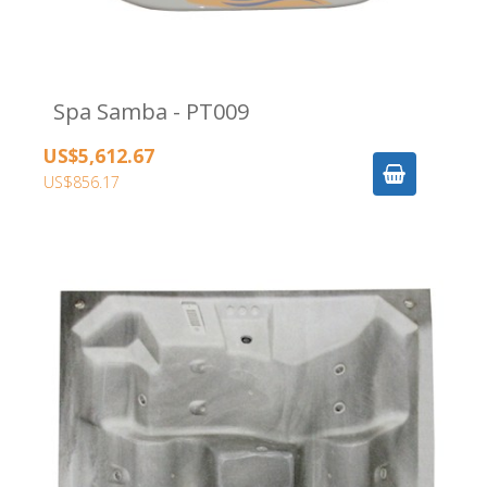
Spa Samba - PT009
US$5,612.67
US$856.17