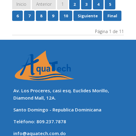
Inicio
Anterior
1
2
3
4
5
6
7
8
9
10
Siguiente
Final
Página 1 de 11
Av. Los Proceres, casi esq. Euclides Morillo,
Diamond Mall, 12A.
Santo Domingo - Republica Dominicana
Teléfono: 809.237.7878
info@aquatech.com.do