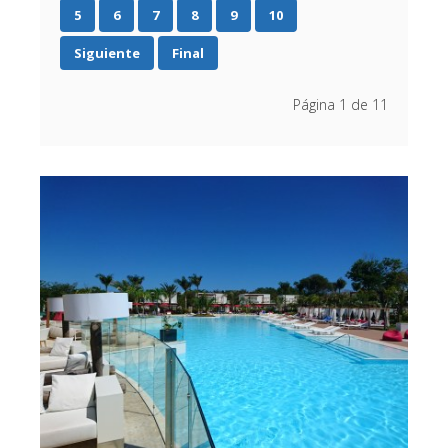
5
6
7
8
9
10
Siguiente
Final
Página 1 de 11