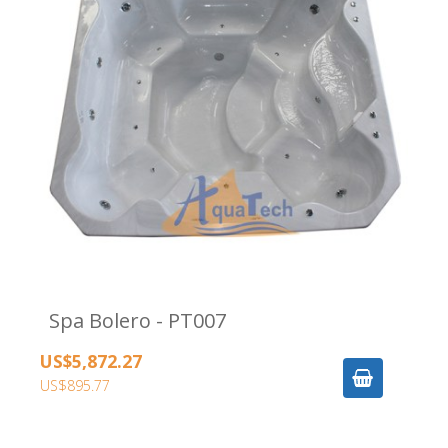
Spa Bolero - PT007
US$5,872.27
US$895.77