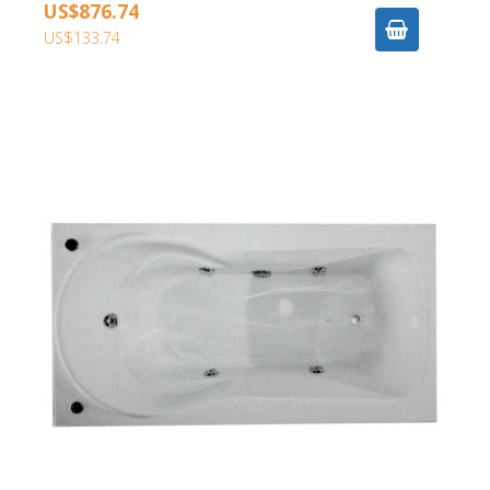
US$876.74
US$133.74